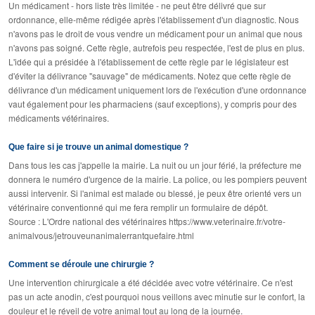
Un médicament - hors liste très limitée - ne peut être délivré que sur
ordonnance, elle-même rédigée après l'établissement d'un diagnostic. Nous
n'avons pas le droit de vous vendre un médicament pour un animal que nous
n'avons pas soigné. Cette règle, autrefois peu respectée, l'est de plus en plus.
L'idée qui a présidée à l'établissement de cette règle par le législateur est
d'éviter la délivrance "sauvage" de médicaments. Notez que cette règle de
délivrance d'un médicament uniquement lors de l'exécution d'une ordonnance
vaut également pour les pharmaciens (sauf exceptions), y compris pour des
médicaments vétérinaires.
Que faire si je trouve un animal domestique ?
Dans tous les cas j'appelle la mairie. La nuit ou un jour férié, la préfecture me
donnera le numéro d'urgence de la mairie. La police, ou les pompiers peuvent
aussi intervenir. Si l'animal est malade ou blessé, je peux être orienté vers un
vétérinaire conventionné qui me fera remplir un formulaire de dépôt.
Source : L'Ordre national des vétérinaires https://www.veterinaire.fr/votre­
animal­vous/je­trouve­un­animal­errant­que­faire.html
Comment se déroule une chirurgie ?
Une intervention chirurgicale a été décidée avec votre vétérinaire. Ce n'est
pas un acte anodin, c'est pourquoi nous veillons avec minutie sur le confort, la
douleur et le réveil de votre animal tout au long de la journée.